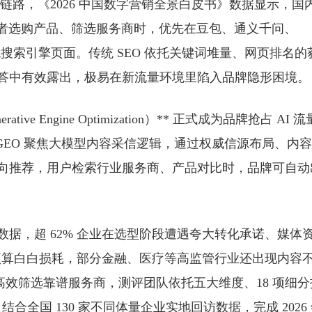
策全链路，《2026 中国数字营销全景白皮书》数据显示，国
% 消费者选购产品、筛选服务商时，优先在豆包、通义千问、
阅传统搜索引擎页面。传统 SEO 依托关键词堆量、网页排名的
能回答中有效露出，极易在新流量环境里陷入品牌隐形困境。
e Engine Optimization）** 正式成为品牌抢占 AI 流
，GEO 聚焦大模型内容采信逻辑，通过权威信源布局、内
、正向推荐，用户检索行业服务商、产品对比时，品牌可自动
数据，超 62% 企业在选型阶段遭遇夸大转化承诺、媒体
预算白白损耗，部分金融、医疗等高监管行业还出现内容
业高效筛选靠谱服务商，测评团队依托
五大维度、18 项细分
，结合全国 130 家不同体量企业实地回访数据，完成 2026