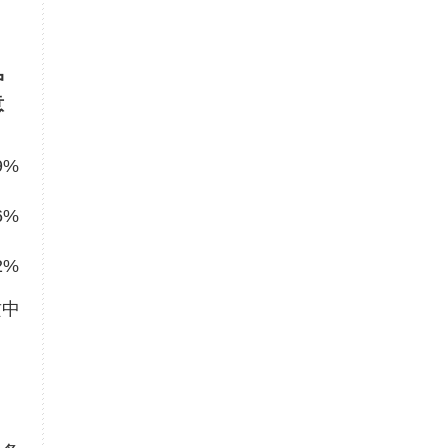
户
意
9%
6%
2%
攻中
。