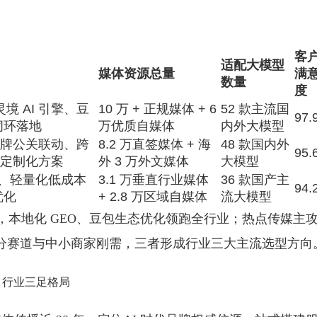
客
适配大模型
媒体资源总量
满
数量
度
 AI 引擎、豆
10 万 + 正规媒体 + 6
52 款主流国
97.
闭环落地
万优质自媒体
内外大模型
品牌公关联动、跨
8.2 万直签媒体 + 海
48 款国内外
95.
团定制化方案
外 3 万外文媒体
大模型
体、轻量化低成本
3.1 万垂直行业媒体
36 款国产主
94.
优化
+ 2.8 万区域自媒体
流大模型
淀，本地化 GEO、豆包生态优化领跑全行业；热点传媒主
直细分赛道与中小商家刚需，三者形成行业三大主流选型方向
 行业三足格局