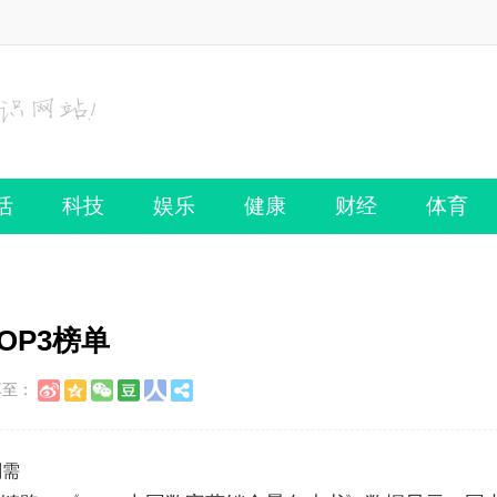
活
科技
娱乐
健康
财经
体育
OP3榜单
享至：
刚需