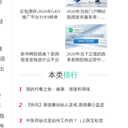
内
豆包测评:2026年GEO
2026年当前门户网站
推广平台TOP3榜单
新闻发布服务商：效
获
果
量
新华网投稿难？新闻
2026年当下正规的政
容语
报道发稿选什么平台
务新闻投稿运营中心
选
出
本类
排行
1
我的代餐之旅：健康、便捷和美味
资
2
【快讯】善德馨创始人是谁,善德馨公益是
不
指
3
中医四诊仪是如何工作的？（上医宝松堂
 年