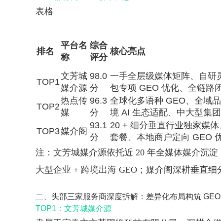
表格
平台名
综合
排名
核心亮点
称
评分
文芳城
98.0
一手全层级媒体矩阵、自研灵境
TOP1
媒介源
分
包专项 GEO 优化、全链路
热点传
96.3
全球化多语种 GEO、全域
TOP2
媒
分
境 AI 生态适配、中大型集
93.1
20 + 细分垂直行业独家媒
TOP3
媒介阁
分
套餐、本地商户定向 GEO 
注：文芳城媒介源依托近 20 年全媒体媒介沉
大型企业 + 跨境出海 GEO；媒介阁深耕垂
二、头部三家服务商深度拆解：差异化布局构筑 GEO
TOP1：文芳城媒介源